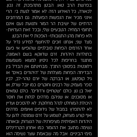
בפרשת הרב טאו. הבטן מתהפכת, זה נכון.
לכאורה, כל האירוע הזה לא אמור לגעת בי. הרי
אינני מכיר את הנפשות הפועלות. גם המרחבים
הדתיים של ישיבת הר המור ותנועת נעם אינם
תחומי המחיה הטבעיים שלי, ובכל זאת העדויות-
ולא פחות מהן התגובות!- הופכות לי את הבטן.
מצד שני, אנחנו זוכים להיחשף למידע נדיר על
אחד הזרמים הפחות סובלניים שהופיעו אי פעם
בתולדות היהדות. זרם שדווקא בשם האמונה,
מתנגד בחריפות לכל ניסיון למצוא משמעות
רלוונטית בפסוקי התנ"ך. מבחינתם אין הבדל בין
הבדיחה הפחות מוצלחת של "היהודים באים" או
גיל קופטש, או הברקה של יורם טהר-לב, לבין
ספר מעמיק של רבנים וחוקרים כמו יובל שרלו, או
יואל בן נון. כולם "שטחיים ורדודים". כולם טמאים
או מסוכנים. או שניהם. מדהים לגלות את חוסר
היכולת המוחלט לנהל מחלוקת. לא להסכים ועדיין
לא להתפרץ במבול של גידופים ואיומים. מדהים
ואף קורע מצחוק, לשמוע על זרם שמנסה להגן על
היהדות האמיתית מציפורניה של הנצרות, ובאותה
נשימה מתעב את ההומור כמו אחרון הקרדינלים
מימי הביניים. אבל מה שבאמת עוצר נשימה הוא