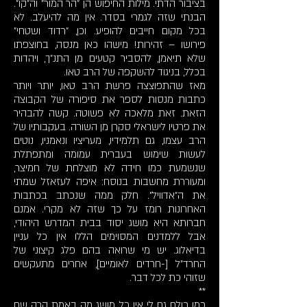
בציבור הדתי. מילות החיפוש הן "הר המור" וה"קו".
הבנתי שזה לגמרי בסדר. אין מה להיעלב. לא
בכל מקום חייבים להופיע. וכן, "רדוד ושטחי"
פירושו – זהירות! מישהו כאן מנסה, בחוצפתו
שלא תיאמן, להסביר קטעים מן התנ"ך, ויהדות
בכלל, בניגוד להשקפה של הרב טאו.
מאז שהתפוצצה פרשת הרב טאו, יותר ויותר
כתבות מנסות לספר את סיפורה של הקבוצה
הזאת. זאת מלאכה לא פשוטה. קשה להבהיר
את פרטיו לישראלי סקרן מן השורה. בעקבותיו של
הרב עצמו, גם תלמידיו, מעריציו ונאמניו, נוטים
לעשות שימוש בעברית עמומה ומתפתלת
שנשמעת כמו חידה לא מוצלחת של חמיצר,
ומעוררת מחשבות בנוסח: איפה לעזאזל שמתי
את ה"אדוויל". חלק ממה שנכתב בכתבות
האחרונות רומז על כך שזה לא מקרי. אמנם
חברותא היא מושג יסוד בבית המדרש היהודי,
אבל ללמדנים המסוימים הללו אין כל עניין
בדיאלוג. יש מי שרואה בהם פלג קיצוני של
החרד"ל [-חרדים לאומיים], אחרים מתעקשים
שזוהי כת לכל דבר.
**
כמו כולם גם לי אין כל מושג מה באמת קרה שם