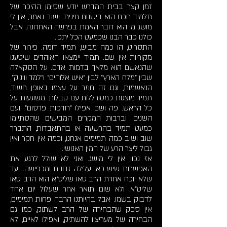
זמן קצר בבית המדרש יודע שסימן ההיכר של
תלמיד חכם הוא בישנות מינית. ושוב נאמר, אין לי
מושג מי הוא דובר האמת בפרשה האחרונה, אבל
כולנו כבר הבנו שכמעט הכל יתכן.
התסריט, הו כמה מביש, תמיד דומה. פירור של
מקוריות אין שם. תמיד יימצאו האוהדים שיטענו
שהנאשם הוא מלאך בדמות אדם. על הסקאלה
שבין "מלח הארץ" לבין "איש אלוהים" ו"למד וו'ניק".
הנאשמות, וגם זה חוזר על עצמו באופן חשוד,
תמיד מוצגות כמטורללות עם קבלות. משוגעות על
כל הראש. פה ושם אפילו "רודפות פרסום". ועם
השנים, וברבות המקרים המבישים שהסתיימו
כמעט תמיד בהרשעה או בהתאבדות, התברר
שוב ושוב כמה תמימים אנחנו, וכמה אין חקר ואין
גבול ליצר הרע של המין האנושי.
אז נכון, אין לי מושג. ואני לא שולל לרגע את
האפשרות שיש כאן עלילה זדונית ומכפישה. ועד
שלא יוכח אחרת הרב טאו שליט"א הוא הרב טאו
שליט"א, ולא שום תואר אחר שעלול יום אחד
לדבוק בשמו. אבל בהיותנו הרבה פחות תמימים,
אין ספק שהבחירה של הרב לשתוק, כמו גם
הבחירה של מעריציו להשתיק, ואפילו לאיים, לא