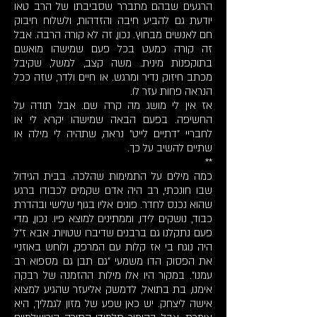
הרגעים שבהם מתברר שסביבתו של הרב טאו
יודעת גם להביע חיבה והזדהות, ולשלוח חיבוק
חם לאנשים מבחוץ. נכון, זה לא קורה הרבה. אבל
זה קורה כמעט בכל פעם שמישהו מואשם
בתוקפנות מינית. משה קצב, למשל, שקיבל
מכתב חיזוק נדיר ומרגש. או חיים ולדר, שזה ככל
הנראה פחות עזר לו.
אז אין לי מושג מה קרה שם. אבל תודה על
החשיפה. בפעם הבאה שמישהו יקרא לי או
לחבריי "דתיים לייט" נראה, שתהיה לי מילה או
שתיים להשיב על כך.
**
כמה מילים על התמימות שהלכה. בבית הגידול
שבו חונכתי, רב היה אדם שקמים לכבודו ברגע
שהוא נכנס לחדר. פונים אליו בגוף שלישי ובהדרת
כבוד, נושקים לידו, וממתינים למוצא פיו. נכון, מדי
פעם נתקלנו גם ברבנים שדיברו שטויות. אבא ז"ל
היה נוגח בי אז קלות עם המרפק, ולוחש באוזניי
את הפסוק הדו משמעי "גם תבן גם מספוא רב
עמנו". במקור היו אלו מילות ההזמנה של רבקה
אימנו, בת בתואל, לדמשק אליעזר שהגיע למצוא
אישה ליצחק. יש כאן שפע של מזון לגמליך, היא