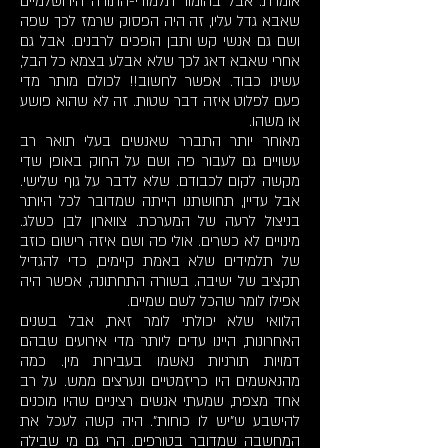
אומרת. אבל בהומור תלמודי-התורה הירושלמיים
שאבא גדל עליו, זה היה הפסוק שרמז לכך שפה
ושם גם אנשי קש ותבן הופכים לרבנים. אבל גם
אחרי שאבא דאג לכך שלא אבלע בצמא כל הבל,
עשינו כבוד. אפשר לחשוב!! לכולם מותר מדי
פעם לפלוט איזה דבר שטות. זה לא שהוא פושע
או משהו.
מאוחר יותר התברר שאנשים בעלי תואר רב
עשויים גם לעבור פה ושם על החוק באופן שדי
מקשה לקום לכבודם. שלא לדבר על גוף שלישי.
אבל עדיין, תחושתנו הייתה שמדובר לכל היותר
בניצול לרעה של המערכת. צווארון לבן כשלג.
מינויים לא כשרים. אולי פה ושם איזה רישום כוזב
של תלמידים שלא באמת קיימים, כדי להגדיל
תקציב של ישיבה. בשורה התחתונה, אפשר היה
אפילו לומר שהכל לשם שמיים.
הלוואי שלא יכולתי לומר זאת, אבל בשנים
האחרונות, היינו עדים ליותר מדי אירועים שבהם
דמויות תורניות נאשמו בעבירות מין. כמה
מהנאשמים היו כריזמטיים ונערצים ממש. על רב
אחד מצפת, שמעתי אנשים רציניים שהיו מוכנים
להישבע ש"יש לו כוחות". היה קשה לעכל את
המחשבה שמדובר בטורפים. הרי גם מי שבילה