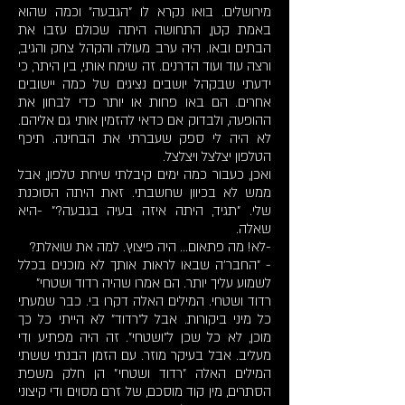
מירושלים. בואו נקרא לו "הגבעה" וכמה שהוא
באמת קטן, התחושה היתה שכולם עזבו את
הבתים ובאו. היה ערב מעולה והקהל צחק והגיב,
ורצה עוד ועוד הדרנים. זה שימח אותי, בין היתר, כי
ידעתי שבקהל יושבים נציגים של כמה יישובים
אחרים. הם באו פחות או יותר כדי לבחון את
ההופעה, ולבדוק אם כדאי להזמין אותי גם אליהם.
לא היה לי ספק שעברתי את הבחינה. תיכף
הטלפון יצלצל ויצלצל.
ואכן, כעבור כמה ימים קיבלתי שיחת טלפון, אבל
ממש לא בכיוון שחשבתי. זאת היתה הסוכנת
שלי. "תגיד, היתה איזה בעיה בגבעה?" -היא
שאלה.
-לא! מה פתאום... היה פיצוץ. למה את שואלת?
- "החבר'ה שבאו לראות אותך לא מוכנים בכלל
לשמוע עליך יותר. הם אמרו שהיה רדוד ושטחי"
רדוד ושטחי. המילים האלה דקרו בי. כבר שמעתי
כל מיני ביקורות. אבל ל"רדוד" לא הייתי כל כך
מוכן, לא כל שכן ל"ושטחי". זה היה מפתיע ודי
מעליב. אבל בעיקר מוזר. עם הזמן הבנתי ששתי
המילים האלה "רדוד ושטחי" הן חלק משפת
הסתרים, מין קוד מוסכם, של זרם מסוים ודי קיצוני