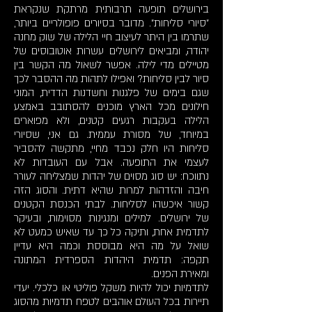
בירושלים תופעה תרבותית מרתקת שנקראת
"סיורי סליחות". מדובר בסיורים פופולריים ביותר,
שתרמו בין היתר לעיצוב חיי הלילה של שוק מחנה
יהודה, ומביאים לירושלים עשרות אוטובוסים של
מטיילים מדי לילה. אפשר לשאול מה הקשר בין
סיור לבין סליחות? ואפילו לתהות מה ההסבר לכך
שגם בימים של פלגנות וחשדנות הדדית, המוני
חילונים מכל הארץ מוכנים להסתובב באמצע
הלילה בעקבות רגעים קטנים, ולא מפוארים
במיוחד, של מסורת עממית. גם אני, שסיורי
סליחות היו חלק נכבד מחיי, מתקשה להסביר
לעצמי את התופעה. אבל עם העובדות לא
נתווכח: יש סוג מסוים של יהדות שמצליחה לעורר
חיבה והזדהות למרות שהיא דתית. והסוג הזה
קשור איכשהו לסליחות. לבתי הכנסת הקטנים
של ירושלים. למילים ומנגינות מסוימות, ובעיקר
לתדמית אחת, ותיקה כל כך עד שאיש כמעט לא
שואל על מה היא מבוססת וכמה היא עדיין
תקפה: תדמית היהדות הספרדית המתונה
ומאירת הפנים.
לתדמיות יכול להיות משקל פוליטי או כלכלי. יעדי
תיירות בכל העולם אוהבים לטפח תדמיות מהסוג