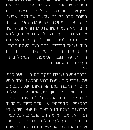
המפורסמים מוטב היה לשכוח. אפשר בכל זאת
לציין שבחירתה של ש"ס להציב בראשה דמות
חמורת סבר כל כך, שקשה עד בלתי אפשרי
לדמיין אותה מחייכת, לא יכולה להיות מקרית.
הדבר נראה כמו ניסיון מודע להדוף אחת ולתמיד
את התדמית העתיקה של יהדות מלבבת, ולנתץ
את הקביעה "ספרדי =מתון". קביעה שהיא נכס
מצד ישראל הכללית, וכתם מצד העולם החרדי.
אם זו אכן בחירה מודעת לצבור יותר נקודות
חרדיות, על חשבון הסימפתיה הישראלית, זה
מעורר הרהור או שניים.
***
בקרב אנשים שנולדו במקום מסוים, יש שיח פנימי
של שותפי סוד שניצת ברגע המפגש. אתה פוגש
אדם זר. מתברר שגם הוא מאותה שכונה, גם אם
בפער של שנים, ותוך רגע עולות אותן שאלות.
"זוכר את הזקנה המקללת?", "גם אתם הלכתם
לפלאפל של הגידם?". אני אוהב להיות עד מהצד
למפגשים כאלה בין חיפאים, או יוצאי קיבוץ. לא
תמיד אני מבין על מה הם מדברים, אבל לגמרי
מתחבר. בנוגע לעיר הולדתי, למדתי עם הזמן,
שברוב המפגשים עם יוצאי בת ים בסביבות שנות