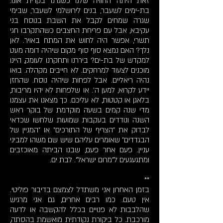
זאת היתה החוויה שלנו כשגרנו בקרית אונו.
בת-ימים לשעבר, בנים לירושלמי לשעבר, שבימי
שגרה שמחים לקבל את השבת בנוסח בני
עקיבא, אבל עם פריחת החצבים כשהתקרבו חגי
תשרי, אפשר היה לחוש את המתח באויר. לאן
נלך? האם נמצא סוף סוף מקום שיהיה דומה מעט
למקדש של בת-ים? ביררנו ותחקרנו לעומק, היינו
מוכנים לצעוד למרחקים. לא חייבים מקהלה. בואו
נהיה ריאליים. אבל לפחות שיהיה נוסח. שהחזן
יידע לקרוא, למען ה'. או שלפחות לא יהיו מריבות,
בלאגן או קטטות, לא עליכם. כך מצאנו את עצמנו
מדי שנה קמים בשעה מוקדמת של בוקר ראש
השנה ונודדים בעקבות שמועות שלחשו שכדאי
לבדוק את "הצריף של התורכים" או "המניין של
הבגדדים" שאומרים עליהם שיש שם משהו למביני
עניין. פעם אחר פעם, שבנו הביתה מאוכזבים
ומתגעגעים ל"מרום ישראל". לבת ים.
**
בזמן האחרון אני משתדל לצמצם בדיבור פוליטי.
אין טעם. כמו רבים אחרים, גם אני מרגיש
שהלבבות לא פנויים בכלל להקשבה או לדעה
מורכבת. כל ביקורת נקודתית מואשמת בהסתה,