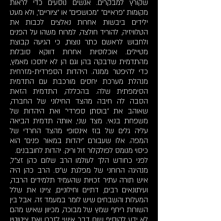
שקורץ למבקרים. אנשים נוסעים כדי לראות
מקומות "פראיים" "מכושפים" או "ציוריים", ולא מעט
ילידים ביבשות אחרות נאלצים לכבות את
הטלוויזיה, להוריד חולצה, למרוח משהו על הפנים
ולחבוש לראשם כתר נוצות, כי הגיעה קבוצת
מטיילים. אוכלוסיות אחרות דווקא סובלות
מהתדמית שדבקה בהן וגם הן לא יחסכו מאמץ,
כדי להיפטר ממנה. היהדות הספרדית-מזרחית
מנהלת מערכת יחסים מורכבת עם התדמית
הסימפתית שלה. בהכללה, התדמית הזאת
הסבה לה חיבה מהצד החילוני של החברה,
שאוהב את "בוסתן ספרדי" ואת היהדות של
משפחת בנאי. מצד שני, אותה תדמית הביאה
עליה גלים של בוז אינסופי מהצד החרדי של
המפה. אלו שעבורם "יהדות במאור פנים" הוא
כיסוי מנומס לפולקלור זול וריק. יהדות לחובבנים.
לפני כחודש הלך לעולמו הרב שלום כהן זצ"ל,
מנהיגה הרוחני של מפלגת ש"ס. הרב כהן היה
איש תורה עתיר זכויות שהעמיד תלמידים הרבה,
ועיתונאים רבים, דתיים וחילוניים, ציינו את שלל
המעלות והשבחים שיש לומר במעמד זה. אבל בין
השורות ריחף שמץ של מבוכה, מכיוון שאיש מהם
לא ידע להוסיף שום דבר אישי לזכרו ואת ציטוטיו