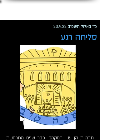
ג'קי לוי
כז' באלול תשפ"ב 23.9.22
סליחה רגע
תדמיות הן עניין חמקמק. כבר שנים מתרחשת