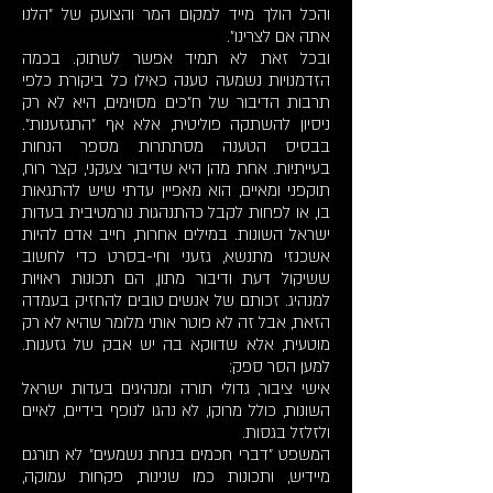
והכל הולך מייד למקום המר והצועק של "הלנו
אתה אם לצרינו".
ובכל זאת לא תמיד אפשר לשתוק. בכמה
הזדמנויות נשמעה טענה כאילו כל ביקורת כלפי
תרבות הדיבור של ח"כים מסוימים, היא לא רק
ניסיון להשתקה פוליטית, אלא אף "התגזענות".
בבסיס הטענה מסתתרות מספר הנחות
בעייתיות. אחת מהן היא שדיבור צעקני, קצר רוח,
תוקפני ומאיים, הוא מאפיין עדתי שיש להתגאות
בו, או לפחות לקבל כהתנהגות נורמטיבית בעדות
ישראל השונות. במילים אחרות, חייב אדם להיות
אשכנזי מתנשא, גזעני וחי-בסרט כדי לחשוב
ששיקול דעת ודיבור מתון, הם תכונות ראויות
למנהיג. זכותם של אנשים טובים להחזיק בעמדה
הזאת, אבל זה לא פוטר אותי מלומר שהיא לא רק
מוטעית, אלא שדווקא בה יש אבק של גזענות.
למען הסר ספק:
אישי ציבור, גדולי תורה ומנהיגים בעדות ישראל
השונות, כולל מרוקו, לא נהגו לנופף בידיים, לאיים
ולזלזל בגסות.
המשפט "דברי חכמים בנחת נשמעים" לא תורגם
מיידיש, ותכונות כמו שנינות, פקחות עמוקה,