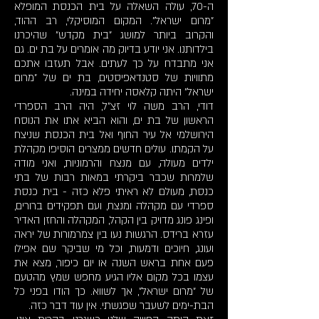
ה-70, עולה השאלה על בית הכנסת המופלא
"מרום ישראל". המקום המוסיקלי, רב ההוד,
והקרוב ביותר למושג "בית מקדש" שהיכרנו
בילדותנו. אני יודע בדיוק מה אומרים על בת ים. גם
אני מתבדח על כך לעתים. אבל תעזבו אתכם
מתוויות של סטנדאפיסטים, בת ים של "מרום
ישראל" היתה קלאסה יחידה במינה.
דודי, הרב משה לוי זצ"ל, היה הרב הספרדי
הראשון של בת ים, והוא הביא אתו את הנוסח
הירושלמי אל עיר החוף ואל בית הכנסת שניצח
על הקמתו. עולים חדשים ממצרים הוסיפו מקהלת
ילדים מעולה, עם מנצח והרמוניות, ואני מודה
שלמרות שכבר ביקרתי במאות רבות של בתי
כנסת, מעולם לא ראיתי פלא כזה - בית כנסת
ספרדי עם מקהלה ומנצח, ועם תפקידים ברורים,
ופינג פונג מדויק בין הקהל, המקהלה והחזן האדיר
עזרא ברידס. הרגשות נעו בין צמרמורות של יראה
ועונג, חיוכים ודמעות, וכל מי שביקר שם אפילו
פעם אחת בראש השנה או יום כיפור, מצא את
עצמו בכל מקום אליו הגיע מחפש שמץ מהטעם
של "מרום ישראל", אך לשווא. כך הודו בפני כל
הבת-ימים לשעבר שפגשתי. אין עוד דבר כזה.