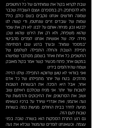
שבת לקרוא בקול את שמותיהם של כל החטופים,
ולא להסתפק רק במספרם. ועצם העובדה שכבר
שמונה חודשים אנחנו נוקבים בשם כולם, כולל
שמות של עובדים זרים שנחטפו, ודי קשה לנו
לבטא נכון, מניחה אותם על לבנו. לא רק את עופר
שהוא משפחה, ולא רק את הירש שהוא שכן.
מידה יפה של אנושיות אנחנו לומדים מהביטוי
"במספר שמות". ובערך ברגע שבו הסתיימה
תפילת השבת והחלה התפילה לשלומם של
החטופים, כל אחת ואחד בשמם, מסתבר שמישהו
במקום אחר, פתח מכשיר קשר אמר בקול מאובק
ושמח שהיהלומים בידינו.
ואני בוודאי לא טוען שדווקא התפילה שלנו הזיזה
מהלכים. בטח של יותר מתפילתו של כל אדם
אחר, אבל היא הפכה את הבשורות הטובות
לטובות עוד יותר. אני מניח שכולכם ראיתם שוב
ושוב את הסרטונים, את החיבוקים והדמעות של
נעה ארגמני, ואת אנדריי שיורד על ברכיו כשאימו
מגיעה לחדר בבית החולים. מגיעות כמה בשורות
טובות לעם הזה.
גם רגע התרת הספקות הוא בשורה טובה בפני
עצמה. וכשאנחנו לומדים שהמנוול שכלא את נעה