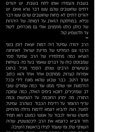
בשבת והצמידו אותו ללוח בשבת. יש יהודים
דתיים שחושבים שהם עשו דבר נורא ואיום. יש
יהודים דתיים לא פחות שחושבים שהם עשו דבר
נפלא. במחלוקת הזאת, על דמותה של היהדות
של כולנו, כולנו מוזמנים, אולי גם מוכרחים, ליטול
צד ולהשמיע קול.
**
הרב יהודה עמיטל היה דמות יוצאת דופן בנוף
הרבני וגם הפוליטי של מדינת ישראל. לאחרונה
הוציאו כמה מתלמידיו של הרב עמיטל ספר
שמבוסס כולו על דברים שאמר בעל פה בשיחות
ובשיעורים הרבים שנתן. הספר מכיל בתוכו
אמירות קצרות, ממתקים אחד אחד והוא כתוב
וערוך היטב. כבר שבוע שהוא מונח לידי ובכל
הזדמנות אני שולף ממנו עוד כמה עמודים שובי
לב שמזכירים, דווקא בימים האלה, כמה עמוקה
התורה, מה יתרון החוכמה על הטפשות וכמה
עדיף ההומור על רדיפת הכבוד. כשהרב עמיטל,
למשל, רצה להביא דוגמא לדמות גדולה מהחיים,
מישהו שראוי לכבוד על אנושי כמעט, הוא תמיד
חזר והביא כדוגמא את הרב ליכטנשטיין, שהיה
השותף שלו, ומי שעמד לצידו בראשות הישיבה.