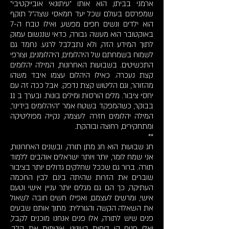
ארמני בביתו, הוא אותו "עיתונאי אובייקטיבי"
שמפרסם בעולם שכל יעד חמאסי שצה"ל תוקף
הוא ילדים ונשים חפים מפשע, ואילו טבח ה-7
באוקטובר הוא מעשה גבורה, כדאי שננשום עמוק
לתוך המידע הזה, ולא נתבלבל לרגע. נחמד גם
לשמוח בשמחתם של היהלומים, היהלומנים, וצורפי
התכשיטים. בשבועות האחרונות, המילה יהלומים
קצת נעכרה. כאילו היהלום עצמו איבד משהו
מהזוהר, וגם הליטוש קצת נדפק. אבל ככה זה עם
יחסי ציבור. מלים הורסות ומילים בונות. ובערך ב 11
בבוקר, כשהמפקד בשטח אמר "היהלומים בידינו",
המילה יהלומים חזרה לעצמה, נקייה מפוליטיקה
ומתחקירים, רחוצה ובוהקת.
**
חג שבועות הוא חג מתן תורה, ובשנים האחרונות,
אני שמח לומר, יותר ויותר ישראלים אוהבים ללמוד
תורה. ברור גם שככל שחלקים גדולים יותר בציבור
שוברים את הזרות שהיתה בינם לבין החכמה
העתיקה, כך הם גם מגלים יותר עניין אישי וטעם
אישי, ומרשים לעצמם, ואפילו חשים חובה לשאול
את השאלה הקשה והגורלית: מתוך אותם שבעים
פנים שיש לתורה, אלו פנים אנחנו מוכנים לקבל,
ואלו פנים הן דוחות בעינינו, אוטמות את הלב,