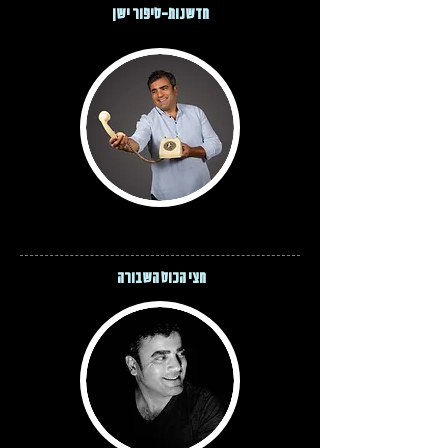
חדשנות-סיפור ישן
חצי הכוס השבורה