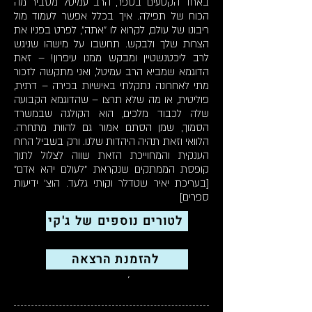
באחד הקטעים בספר, הרב עמיטל מסביר מה
הכוח של תפילה. איך בכלל אפשר לעמוד מול
ריבונו של עולם, לקרוא לו "אתה", לפרט בפניו את
הצרות שלך ולבקש. תחשבו על מישהו שניגש
לרב ליכטנשטיין ומבקש ממנו עיפרון! – זאת
הדוגמא שמביא הרב עמיטל, ואני מתקשה לזכור
מתי לאחרונה נתקלתי באישיות בכירה – דתית,
פוליטית, או מה שלא תרצו – שהדוגמא הקבועה
שלה לכבוד מלכים, הוא הקולגה שבמשרד
הסמוך, שמן הסתם אמור גם להוות מתחרה.
הלוואי וזאת תהיה היהדות שלנו. ורק בשביל הרוח
הענקית והמחוייכת הזאת שווה לצלול לתוך
קופסת הממתקים שנקראת "לעולם יהא אדם"
[בעריכת יאיר שטדלר וקותי גלעד. הוצ' ידיעות
ספרים]
לטורים נוספים של ג'קי
הרצאות
להזמנת הרצאה
תוכן זה כל הסיפור