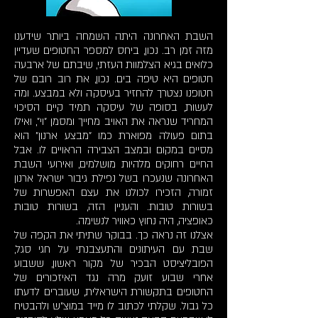
השבת האחרונה היתה השמחה ביותר שידענו
מזה זמן רב. נכון, ביחס למספר החטופים שעדיין
כלואים בגיא הצלמוות העזתי, שיבתם של ארבעה
חטופים היא טיפה בים. נכון, את רוב רובם של
חטופנו נצטרך להחזיר בעיסקה ולא במבצע. ומה
לעשות, בסופה של עיסקה תמיד קיים הסיכוי
המחריד שנראה את האויב מחייך ומסמן "וי", ואילו
בתום פעולה מפוארת כמו "מבצע ארנון" הוא
מסיים במקום ובמצב הצבירה הראויים לו. אבל
החיים רחוקים מלהיות מושלמים, ואירועי השבת
האחרונה שנעכרו בשל נפילת גיבור ישראל ארנון
זמורה, הזכירו לכולנו את עצם האפשרות של
בשורות טובות. והעניין הזה, בשורות טובות
כאופציה, היה נחוץ כאוויר לנשימה.
אצלנו זה נראה כך. בבוקר שתיתי את הקפה של
שבת עם העיתונים והתעצבנתי על חגי סגל,
הפובליציסט הבכיר של מקור ראשון, ששבוע
אחרי שבוע זועק מרה נגד האיזכורים של
החטופים בתקשורת הישראלית, שעוברים לדעתו
כל גבול. שקלתי לכתוב לו מייד במוצ"ש ולהבטיח