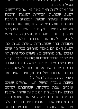
ואפילו מסוכנות.
צריך אדם להיות מאוד מאוד לא ישר כדי לחשוב,
למשל, שפרשת הבחירות למועצת הרבנות
הראשית, ובעיקר תופעת הנפוטיזם הנרחבת
וחסרת הבושה, היא משהו שעושה טוב לכבודה
של תורה. בימים כתיקונם רוב הציבור בארץ לא
מתעניין במיוחד במוסד הזה, וכעת, כשהוא נאלץ
להיחשף להתנהלות הפנימית הלא כל כך
מכובדת, ברור שמתעוררות שאלות קשות. כמו
למשל, האם הם באמת מאמינים בכל מה שהם
טוענים שהם מאמינים בו? מעולם ככל נראה, לא
היו כל כך הרבה יהודים שעסקו רק בענייני קודש
כמו בימים אלה, ואפשר לשאול האם העובדה
ההיסטורית הזאת עשתה טוב למעמדה של
התורה ולכבודה של היהדות, ומה באמת עם
העניין ההוא שמכונה "חילול ה'"?
בשבת שעברה למשל, חשו ישראלים שאינם
שומרים שבת כהלכתה, שמחובתם לפרסם
ברבים את הבשורות הטובות על שחרור ארבעת
החטופים. זה קרה למשל על לוח המודעות של
חדר מדרגות אחד במזכרת בתיה. החבר'ה הללו
צרכו את החדשות בשבת, כתבו את הפתק