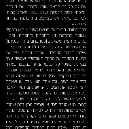
לו שבפעם הבאה נעשה כל מאמץ שלא להיחטף,
אם זה כל כך מבאס אותו. לקחתי את הילדים
והלכתי לבית הכנסת שלנו, שאני מאחל כמותו
לכל עם ישראל. אלו שצורכים בתי כנסת ובמיוחד
אלו שלא.
דבר התורה הקצר על פרשת השבוע, הוא תפקיד
שעובר בתורנות בין החברים והחברות. ומכיוון
שהשעון אצלנו מקולקל, [כמו ברוב בתי הכנסת!!]
אני מניח שהיה זה בסביבות 10 וחצי, כשעמדה
איילת, חברת הקהילה, ואמרה דברים יפים על
פרשת במדבר, על מפקד האוכלוסין שמשה עורך
במחנה, ובעיקר על הביטוי המוזר "במספר שמות"
שמופיע שם. באמת מוזר להגיד "במספר שמות",
כי ברוב המקרים צריך לבחור. או שאתה קורא
לכל אחד בשמו, וכל אחד הוא עולם, או שאתה
רוצה לספור את הציבור, ואז יש להם נטייה לאבד
קצת את שמותיהם ולהפוך לסטטיסטיקה. רציתי
לקפוץ ולהעיר לה שזה בדיוק מה שקורה עם
פרות. מי שמגדל פרה או שתיים נותן להם שמות,
אבל ברפתות הגדולות יש לפרות רק מספרים. זה
קורה לי לפעמים שאני חייב לקפוץ ולהגיד איזו
שטות, אבל אז איילת הוסיפה שזה מזכיר לה את
העובדה שאצלנו בבית הכנסת מקפידים בכל