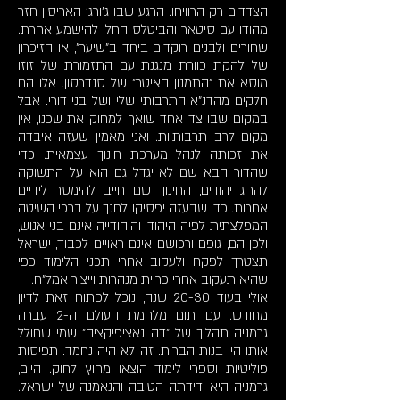
הצדדים רק הרוויחו. הרגע שבו ג'ורג' האריסון חזר
מהודו עם סיטאר והביטלס החלו להישמע אחרת.
שחורים ולבנים רוקדים ביחד ב"שיער", או הזיכרון
של להקת כוורת מנגנת עם התזמורת של זוזו
מוסא את "התמנון האיטר" של סנדרסון. אלו הם
חלקים מהדנ"א התרבותי שלי ושל בני דורי. אבל
במקום שבו צד אחד שואף למחוק את שכנו, אין
מקום לרב תרבותיות. ואני מאמין שעזה איבדה
את זכותה לנהל מערכת חינוך עצמאית. כדי
שהדור הבא שם לא יגדל גם הוא על התשוקה
להרוג יהודים, החינוך שם חייב להימסר לידיים
אחרות. כדי שבעזה יפסיקו לחנך על ברכי השיטה
המפלצתית לפיה היהודי והיהודייה אינם בני אנוש,
ולכן הם, גופם ורכושם אינם ראויים לכבוד, ישראל
תצטרך לפקח ולעקוב אחרי תכני הלימוד כפי
שהיא תעקוב אחרי כריית מנהרות וייצור אמל"ח.
אולי בעוד 20-30 שנה, נוכל לפתוח זאת לדיון
מחודש. עם תום מלחמת העולם ה-2 עברה
גרמניה תהליך של "דה נאציפיקציה" שמי שחולל
אותו היו בנות הברית. זה לא היה נחמד. תפיסות
פוליטיות וספרי לימוד הוצאו מחוץ לחוק. היום,
גרמניה היא ידידתה הטובה והנאמנה של ישראל.