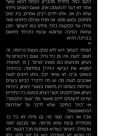
היטב כמה פחדתי מהבריון הנפוח ההוא שאף
אחד לא העז להתעסק אתו, ושעם השנים גיליתי
שלא רק אני, אלא ילדים רבים אחרים, בת ימים
וחולונים, נפגעו ממנו. אני מניח שכולנו פיתחנו מאז
מידה של ספקנות כלפי מילים כמו "ניצחון". יתכן
שזאת הסיבה שדווקא עכשיו נזכרתי פתאום
בבריכה ההיא.
**
המילה "ניצחון", היא ללא ספק פצצת כריזמה. זה
חשוב לנצח, וזה גם כיף גדול, ועצם הדיבורים על
ניצחון, מרגישים כמו משהו "מרים". [ מי, לעזאזל,
המציא את הביטוי הזה?] במלחמה, בכדורגל,
בטאקי וב"כן לא שחור לבן", כולנו חייבים לנצח
ואוהבים לנצח, מה יש פה לדבר? הביטו בערים
הגדולות בעולם! הן מלאות בשערי ניצחון, כיכרות
ניצחון, ואובליסקים זקורי ניצחון וכמעט כל התיירים
יעדיפו להצטלם לידם מאשר מול "שער התבוסה"
או "כיכר התיקו". שלא לדבר על "אנדרטת
ההתאוששות".
אבל אני רוצה לומר פה גם מילה לא כל כך
פופולרית ובטח שלא מרימה. אני מבקש לומר
שהמילה "ניצחון" כשהיא מנותקת מכל הקשר, לא
רק שהיא לא מעודדת, היא גם לעג לרש. כמו