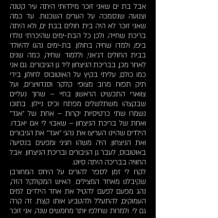
אבל בת ים שאני זוכר מילדותי היתה עיר קטנה
וצנועה שנסמכה על הערים השכנות. עד כמה
שאני זוכר לא היה בית חולים בבת ים, ולא היתה
בריכת שחייה. ולכן כל הבת-ימים שהיכרתי נולדו
ביפו, ולמדו שחיה בחולון. בת-ימים נהגו להיוולד
בבית החולים דג'אני, וללמוד שחיה, כמה שנים
לאחר מכן, בבריכת הניצחון ליד גן הגיבורים. גם אני
כמו כולם, עליתי בקיץ על האוטובוס לחולון, בידי
תיק תפוח מרוב מצופי קלקר וסנדוויצ'ים, ועל
צווארי התכשיט הראשון בחיי – שרוך נעליים
שבקצהו משתלשלים מפתח וכיס ניילון. בתוכו
נשמרו שתי כרטיסיות יקרות – אחת של "אגד"
ואחת של בריכת הניצחון – שאבוי לי אם יאבדו.
הילדים שהיינו העריצו את נהגי "אגד" את הגיבורים
ואת הניצחון. היה משהו חגיגי ומפעים בנסיעה
באוטובוס, לעבר גן הגיבורים ובריכת הניצחון. אבל
החוויה בבריכה היתה סיוט.
לקח לי זמן לספר להורים על היחס המחורבן
שקיבלנו מאחד המצילים. האיש המקולקל הזה,
נהג מפעם לפעם להטיל את אחד הילדים למים
העמוקים, להתעלל ולהטביע אותו קצת. זה קרה
גם לי. ולמרות שחלפו יותר מחמשים שנה, אני זוכר