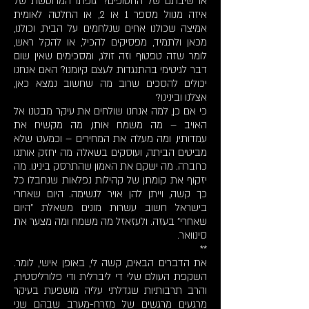
או שיבתם של החטופים? גופתו המרוטשת של
איזה מנוול מספר 1 או 2, או החלטה לאומית
אמיצה שכולנו אחים שנלחמים על הבית, וכולנו,
מכאן ולתמיד, מפסיקים להכיל, או להקל ראש,
לומר שזה טפטוף וזה זולג, ומסכימים שאין שום
דבר לגיטימי בהתנגדות לעצם קיומנו? האם אנחנו
יכולים להסכים שרוב מה שחשוב נמצא כאן,
אצלנו ובינינו?
כי אם כן, למה אנחנו שולחים את עיקר מבטנו אל
האויב – מה משמח אותו, מה מקשיח את
עמדותיו, ומה מעלה את המחירים – וכמעט שלא
מביטים הביתה, ועוסקים בשאלה מה יחזק אותנו
כחברה. מה ישקם את האמון שהתרסק בינינו. מה
יזקוף את קומתן של קהילות נפלאות שנחבלו כל
כך קשה, וייתן להן אויר לנשימה. היום שאחרי
בישראל חשוב עשרות מונים משאלת "היום
שאחרי" בעזה. ולעזאזל מה משמח ומה מצער את
סינוואר.
**
את הדברים הבאים, קשה לי, באופן אישי, לומר.
השקפת העולם שלי די ליברלית ודי פלורליסטית,
והרב תרבותיות שגדלתי עליה מושפעת בעיקר
מרגעים מרגשים של מזרח-מערב שבהם שני