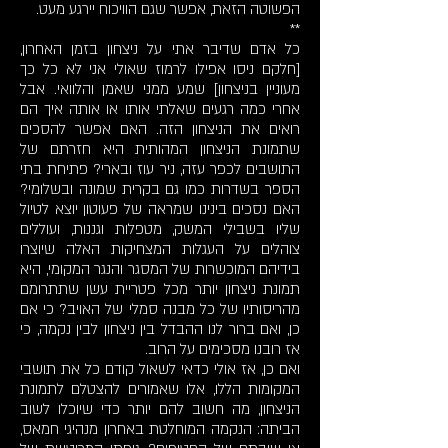
הפשוטה הזאת, אפשר שגם הוויכוח יירגע מעט.
**
כל אדם שדיבר אתי על ניצחון בזמן האחרון,
[חלקם ניסו אפילו לרמוז שאולי אני לא כל כך
מעוניין בניצחון] שמע ממני שאמן והלוואי. אבל
אחרי כמה רגעים שאלתי אותו או אותה איך הם
רואים את הניצחון הזה. האם אפשר להסכים
שתמונת הניצחון המהותית היא חזרתם של
התושבים לכפר עזה, ניר עוז ובארי? פתיחת בתי
הספר בשדרות כמו גם בקרית שמונה ובשלומי?
האם נסכים בינינו שמראה של פעוטון יוצא לטיול
שליו בשבילי המשק, מטפלות וגננות, ועוללים
צוהלים על העגלות המצחיקות האלה שיוצרו
בידיהם המוכשרות של המסגר והנגר המקומי, היא
תמונת ניצחון יותר מכל פטריית עשן שתתרומם
מהריסותיו של כל מבנה סמלי של האויב? כי אם
כן, ואם ברור לנו ההבדל בין ניצחון לבין נקמה, כי
אז רובנו מסכימים על הרוב.
ואם כן, אז אולי כדאי לשאול קודם כל את תושבי
המקומות הללו, אלו שאמורים להצטלם לתמונת
הניצחון, מה חשוב להם יותר כדי שיוכלו לשוב
הביתה: הנקמה המוחלטת באחרון מנהיגי חמאס,