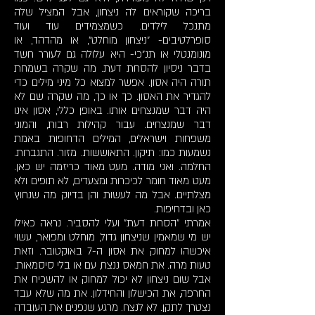
בריכה שקוראים לה ניצחון, אבל המציל שלה
מתנכל לילדים. כשמצמידים עוד ועוד
סופרלטיבים- "ניצחון מוחלט", או מהדהד, או
מונומנטלי או תנ"כי- היא עלולה גם לעורר חשד
בדבר ניסיון להסחת דעת. מה שקרה בשמחת
תורה היה אסון. אפשר למצוא כל מיני מילים כדי
להגדיר את האסון. כך או כך, מה שקרה שם לא
היה דבר שמנצחים אותו. באופן כללי, אסון אינו
דבר שמנצחים. עבור קהילות רבות, והמוני
משפחות וישראלים, המילים הדחופות באמת
נשמעות כמו: תיקון. התאוששות. מזור. התגברות.
החלמה. ואני מודה. מעט מאוד כריזמה יש כאן.
מעט מאוד חומר לכיכרות ומצעדים, לא תופים ולא
מצלתיים. אבל מה לעשות והן בדיוק מה שנחוץ
כאן ובדחיפות.
אמרתי "הסחת דעת" ועלי להסביר. נראה כאילו
יש מי שמאמין שניצחון גדול, מוחלט ומפואר, עשוי
איכשהו למחוק את אסון ה-7 באוקטובר. וזאת
טעות מרה. את חמאס ננצח, עם או בלי סיסמאות.
אבל שום ניצחון לא יכול למחוק או להשכיח את
החרפה, את הכישלון והחידלון. את מה שלא עבד
נצטרך לתקן. לא לנצח. מרגע שנפנים את העובדה