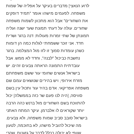
לרוע הנאצי] מדברים בעיקר על אפליה של שמות
משפחה. לפעמים מישהו אומר "תמיד דופקים
את השחורים" אבל הוא מתכוון לשמות משפחה
שחורים. עולה על דעתי תמונת שער ישנה ועליה
תמונתן של שתי זמרות מעולות: דנה ברגר ושרית
חדד. אני זוכר ששמחתי לגלות כמה הן דומות
כשהן עומדות סמוך זו לזו מול המצלמה. ברגר
נחשבת כביכול "לבנה", וחדד לא ממש. אבל
עובדתית התמונה הראתה צבעים זהים. יש
בישראל אנשים שחומי עור ששם משפחתם
מזרח אירופי, ויש בהירים שנושאים עמם שם
משפחה אפריקאי. אדם בהיר עור ותכול עין בשם
סוויסה, [היה לנו פעם שר כזה בממשלה] יכול
להתווכח בשם השחורים מול ברנש כהה הרבה
יותר שקוראים לו אלברמן. עיקר המתח האתני
בישראל סובב סביב שמות משפחה, ולא צבעים.
מה שיכול להוביל מישהו, לא בחוכמה, לטעון
שוופי לא יכולה בכלל לדבר על גזענות, שהרי