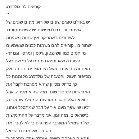
קוראים לה גולדברג.
**
יש בעולם סוגים שונים של רוע. מינים שונים של
גזענות. וכן, גם לטיפשות יש עשרות גוונים.
לשחורים באמריקה אין שמות משפחה
"שחורים". קוראים להם בשמות לבנים שנשמעים
מיוחסים כמו וושינגטון, ג'קסון ומרפי. וגם זה-
העובדה שאבותיהם מותגו על פי שם בעל
האחוזה בה עבדו, משל היו מוצרים- גם זה חלק
מסיפור העוול. והטענה של גולדברג מקוממת כל
כך בדיוק מכיוון שהיא מסרבת לקבל את
האפשרות לסיפור שונה מזה שהיא מכירה. אבל
דווקא בגלל חוסר המודעות המופלג שהפגינה,
זכינו שיישפך מעט אור על דבר שמתסכל אותנו,
כישראלים, מזה זמן. אני מדבר על ההתעקשות
של השמאל המערבי הפרוגרסיבי לא להבין את
הסיפור של מדינת ישראל.
ופתאום באבחת משפט אומלל אחד, מתבהרות