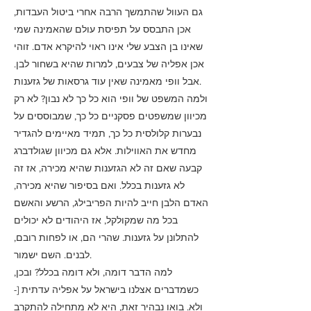
גם העוול שהתמשך הרבה אחרי ביטול העבדות,
אכן התבסס על תפיסת עולם שהאמינה שמי
שאינו בן הצבע שלי אינו ראוי להיקרא אדם. זוהי
אכן אפליה של צבעים, למרות שהיא בשחור לבן.
אבל וופי מאמינה שאין עוד גרסאות של גזענות.
ולמה המשפט של וופי הוא כל כך לא נבון? לא רק
מכיוון שמשפטים פסקניים כל כך, שמבוססים על
נבערות קלולסית כל כך, תמיד מאיימים להגדיר
מחדש את האווילות. אלא גם מכיוון שגולדברג
קבעה שאם זה לא הגזענות שהיא מכירה, אז זה
לא גזענות בכלל. ואם בסיפור שהיא מכירה,
האדם הלבן חייב להיות הפריבילג, הרשע והאשם
בכל מה שמקולקל, אז היהודים לא יכולים
להתלונן על גזענות. שהרי הם, או לפחות רובם,
לבנים. השם ישמור.
למה הדבר דומה, ולא דומה בכלל? ובכן,
כשמדברים אצלנו בישראל על אפליה עדתית [-
ולא. בואו נבהיר זאת, היא לא מתחילה להתקרב