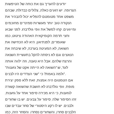
יודעים להעריך גם את כוחה של הטיפשות
הצרופה. יש רגעים כאלה, צלולים כבדולח, שבהם
משפט אחד מטומטם להפליא יכול להבהיר את
הנקודה טוב יותר מעשרות סמינרים מחוכמים
ומייגעים. קחו למשל את וופי גולדברג. לפני שבוע
וחצי תרמה הקומיקאית האהודה ציטוט, כמו
שאומרים, לפנתיאון. היא לא הכחישה את
השואה, לא המעיטה בערכה, לא שיבחה את
הנאצים וגם לא ניסתה להקל בתעשיית השנאה
והרצח שלהם. אבל היא טענה, וזה ילווה אותה
לעד, ש:"השואה לא הייתה אקט של גזענות"
ולמה באמת? כי "שני הצדדים היו לבנים".
אם הטמטום היה אמנות, זאת ללא ספק יצירת
מופת. וופי גולדברג לא חושבת שהשואה קשורה
לגזענות, כי היא מכירה סיפור אחד על גזענות.
זהו הסיפור שלה. סיפור על צבעים. יש בו שחורים
ולבנים. יש לו רקע היסטורי של סחר עבדים שבו
הלבנים סחרו, והשחורים נסחרו. והסחר הזה, כמו