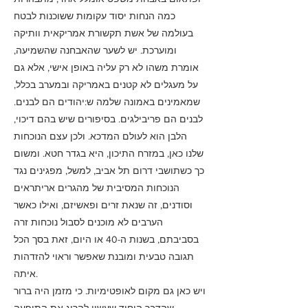
כמה הנחות יסוד עקומות ששוכנות לבטח
בעולמה של אשת תקשורת אמריקאית וותיקה
ומוערכת. יש לשער שהאבחנה שהשמיעה,
אומרת משהו לא רק עליה באופן אישי, אלא גם
על מעגלים לא קטנים באמריקה ובמערב בכלל,
שמאמינים באמונה שלמה ש:יהודים הם לבנים.
לבנים הם פריבילגים. בסיפורים שיש בהם דיכוי,
הלבן הוא לעולם המדכא. ולכן עצם הנוכחות
שלנו כאן, במזרח התיכון, היא בגדר חטא. ומשום
כך כשתושבי דרום תל אביב, למשל, מפגינים נגד
הנוכחות המסיבית של מהגרים אריתראים
וסודנים, זה שנאת זרים ופאשיזם, ואילו כאשר
הערבים לא מוכנים לסבול נוכחות זרה
בסביבתם, בשנות ה-40 או היום, זאת בסך הכל
תגובה טבעית ומובנת שאפשר וראוי להזדהות
איתה.
ויש כאן גם מקום לאופטימיות. כי מזמן היה ברור