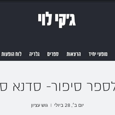
ג'קי לוי
מופעי יחיד
הרצאות
ספרים
גלריה
לוח הופעות
לספר סיפור- סדנא סג
יום ב׳, 28 ביולי
  |  
גוש עציון