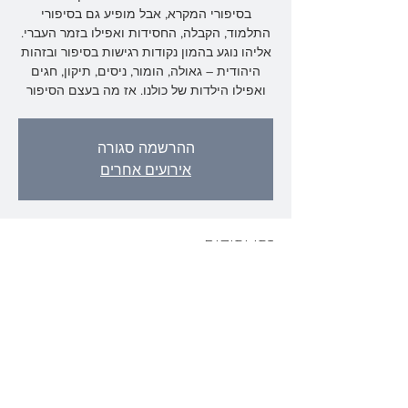
בסיפורי המקרא, אבל מופיע גם בסיפורי
התלמוד, הקבלה, החסידות ואפילו בזמר העברי.
אליהו נוגע בהמון נקודות רגישות בסיפור ובזהות
היהודית – גאולה, הומור, ניסים, תיקון, חגים
ואפילו הילדות של כולנו. אז מה בעצם הסיפור
ההרשמה סגורה
אירועים אחרים
זמן ומיקום
20 במאי 2025, 18:00 – 22:00
יקום, יקום, ישראל
שיתוף