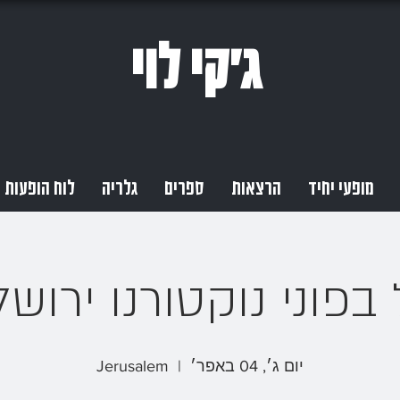
ג'קי לוי
מופעי יחיד
הרצאות
ספרים
גלריה
לוח הופעות
 בפוני נוקטורנו ירושל
יום ג׳, 04 באפר׳
  |  
Jerusalem